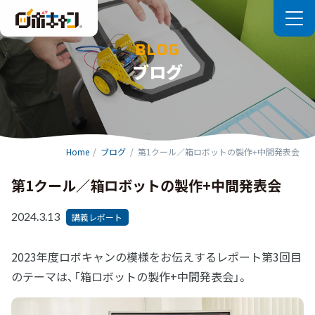
コ
ン
テ
BLOG
ブログ
ン
ツ
へ
ス
キ
Home
ブログ
第1クール／箱ロボットの製作+中間発表会
ッ
第1クール／箱ロボットの製作+中間発表会
プ
2024.3.13
講義レポート
2023年度ロボキャンの模様をお伝えするレポート第3回目
のテーマは、「箱ロボットの製作+中間発表会」。